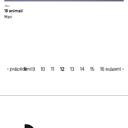
Jeu
16 animali
Mari
‹ précédent
12
suivant ›
…
8
9
10
11
13
14
15
16
…