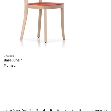
Chaises
Basel Chair
Morrison
‹ précédent
5
suivant ›
1
2
3
4
6
7
8
9
…