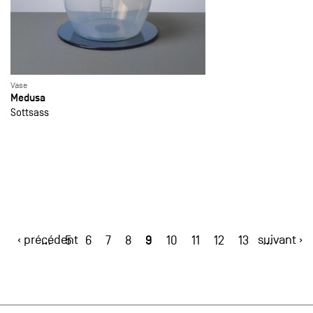
Vase
Medusa
Sottsass
‹ précédent
9
suivant ›
…
5
6
7
8
10
11
12
13
…