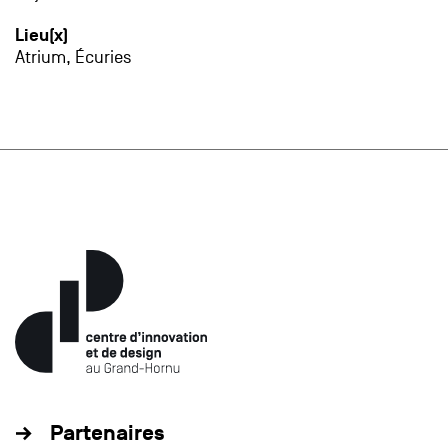
Lieu(x)
Atrium
,
Écuries
Partenaires