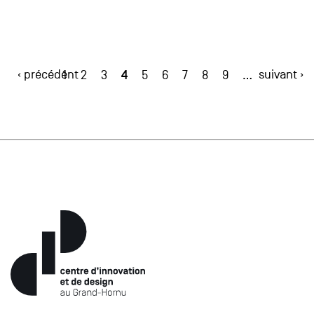
‹ précédent
4
suivant ›
1
2
3
5
6
7
8
9
…