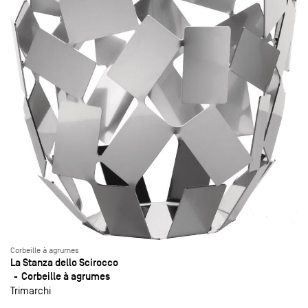
Corbeille à agrumes
La Stanza dello Scirocco
Corbeille à agrumes
Trimarchi