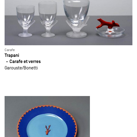
Carafe
Trapani
Carafe et verres
Garouste
Bonetti