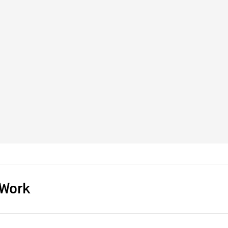
Work
s]
BIG-GAME