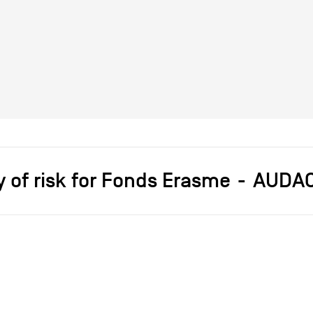
 of risk for Fonds Erasme
AUDA
s]
Jean François D'OR
Accessoires
2024