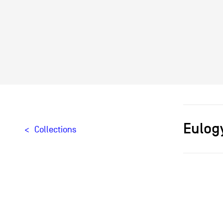
Eulogy
Collections
Designer[
Typologie
Création