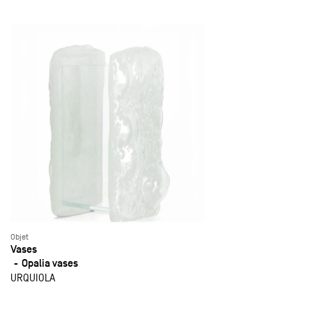
Objet
Vases
Opalia vases
URQUIOLA