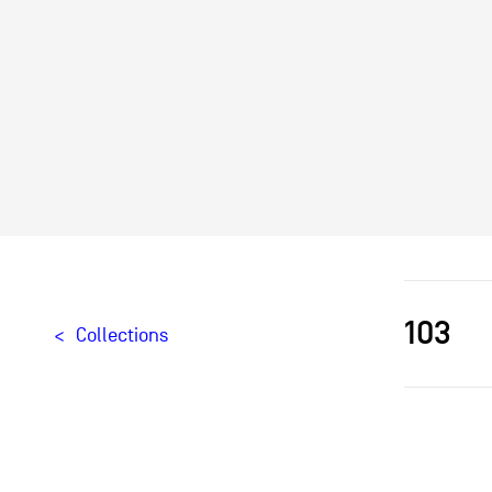
103
Collections
Designer[
Producteu