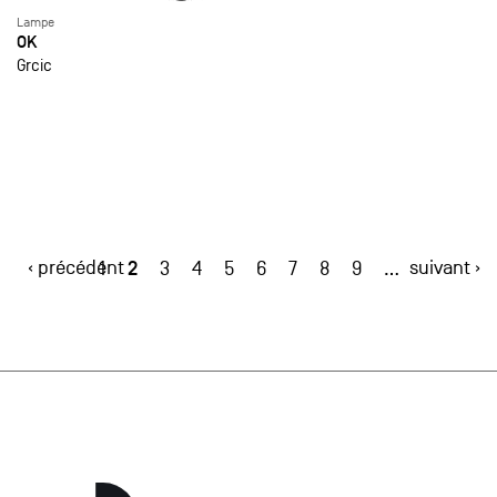
Lampe
OK
Grcic
‹ précédent
2
suivant ›
1
3
4
5
6
7
8
9
…