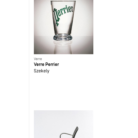
Verre
Verre Perrier
Szekely