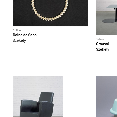
Collier
Reine de Saba
Tables
Szekely
Crousel
Szekely