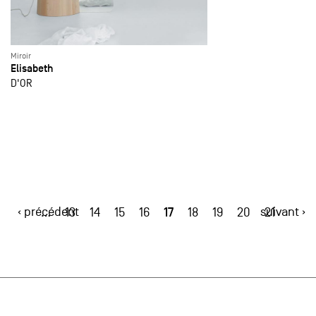
Miroir
Elisabeth
D'OR
‹ précédent
17
suivant ›
…
13
14
15
16
18
19
20
21