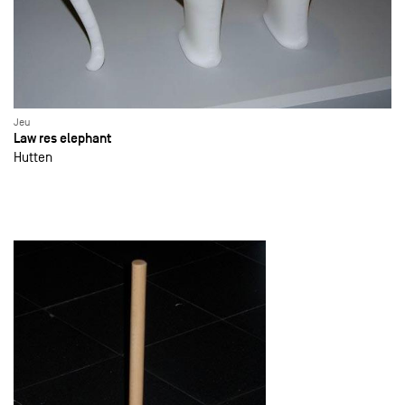
Jeu
Law res elephant
Hutten