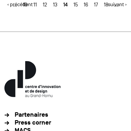
‹ précédent
14
suivant ›
…
10
11
12
13
15
16
17
18
…
Partenaires
Press corner
MACS