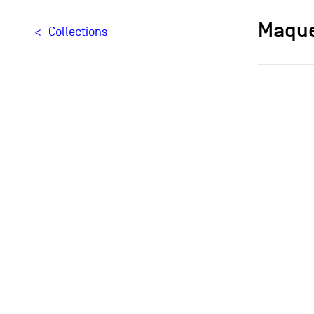
Maque
Collections
Designer[
Typologie
Materials
Creation
Édition
Provenan
Cette m
imaginé