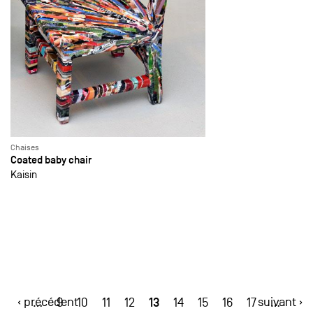
Chaises
Coated baby chair
Kaisin
‹ précédent
13
suivant ›
…
9
10
11
12
14
15
16
17
…