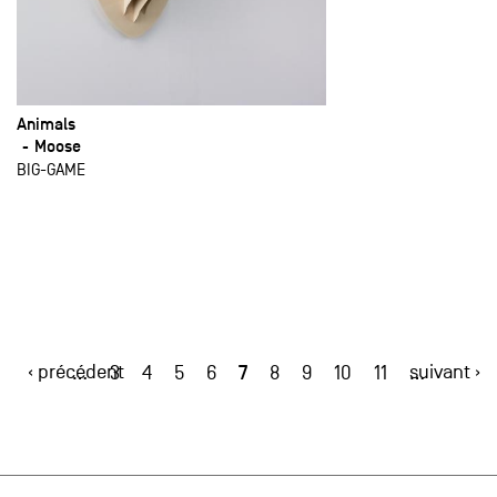
Animals
Moose
BIG-GAME
‹ précédent
7
suivant ›
…
3
4
5
6
8
9
10
11
…