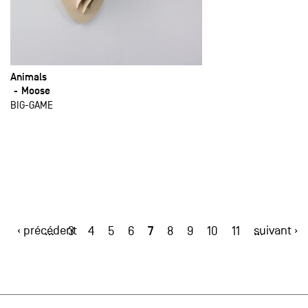
Animals
Moose
BIG-GAME
‹ précédent
7
suivant ›
…
3
4
5
6
8
9
10
11
…