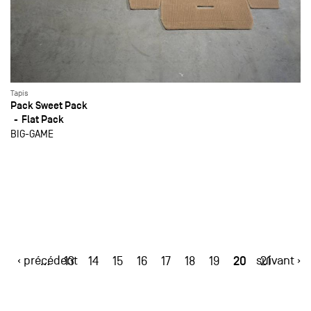
Tapis
Pack Sweet Pack
Flat Pack
BIG-GAME
‹ précédent
20
suivant ›
…
13
14
15
16
17
18
19
21