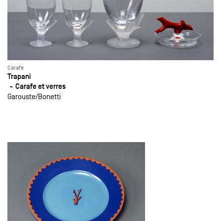
Carafe
Trapani
Carafe et verres
Garouste
Bonetti