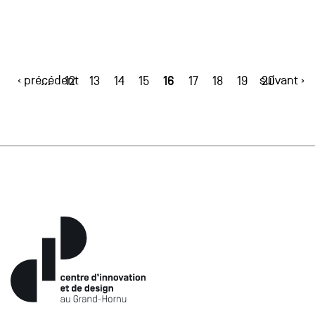
‹ précédent
16
suivant ›
…
12
13
14
15
17
18
19
20