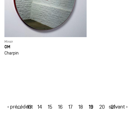
Miroir
OM
Charpin
‹ précédent
19
suivant ›
…
13
14
15
16
17
18
20
21